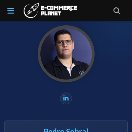
Início
/
Professores(as)
Pedro Sobral