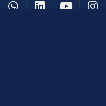
Atendimento
De Segunda a Sexta-Feira das 08:00 às 21:00
+5514933005439
Fale Conosco
CNPJ: 50.591.642/0001-80
Páginas
Professores(as)
Política de Privacidade