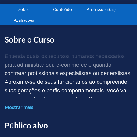
Sobre
Conteúdo
Professores(as)
Avaliações
Sobre o Curso
Entenda quais os recursos humanos necessários
para administrar seu e-commerce e quando
contratar profissionais especialistas ou generalistas.
Aproxime-se de seus funcionários ao compreender
suas gerações e perfis comportamentais. Você vai
aprender sobre ferramentas de análises
Mostrar mais
estratégicas para avaliar pontos fortes e fracos,
além de identificar oportunidades e ameaças na sua
Público alvo
equipe. Entenda quais as características que
prejudicam o desempenho dos processos e a