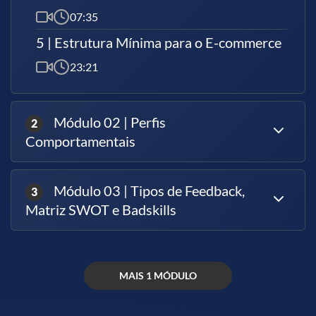
Aprendizado flexível: Cursos livres são ideais para
07:35
quem busca atualização rápida e direcionada, sem
a formalidade de cursos de longa duração,
5 | Estrutura Mínima para o E-commerce
permitindo que você se mantenha sempre à frente
23:21
no mercado.
Nosso compromisso é oferecer um conteúdo de alta
Módulo 02 | Perfis
2
qualidade que te prepare de forma prática para o
Comportamentais
sucesso. O certificado é o reconhecimento oficial
desse aprendizado!
Módulo 03 | Tipos de Feedback,
3
Matriz SWOT e Badskills
MAIS 1 MÓDULO