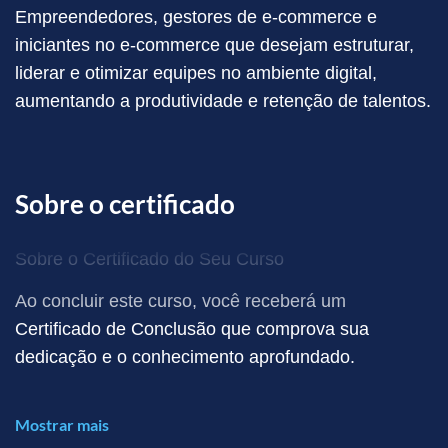
cultura organizacional de seu e-commerce.
Empreendedores, gestores de e-commerce e
iniciantes no e-commerce que desejam estruturar,
liderar e otimizar equipes no ambiente digital,
aumentando a produtividade e retenção de talentos.
Sobre o certificado
Sobre o Certificado do Seu Curso
Ao concluir este curso, você receberá um
Certificado de Conclusão que comprova sua
dedicação e o conhecimento aprofundado.
Este curso se enquadra na modalidade de Cursos
Mostrar mais
Livres, o que significa que ele é focado no