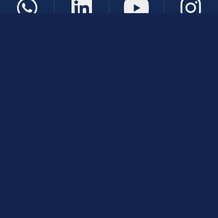
Atendimento
De Segunda a Sexta-Feira das 08:00 às 21:00
+5514933005439
Fale Conosco
CNPJ: 50.591.642/0001-80
Páginas
Professores(as)
Política de Privacidade