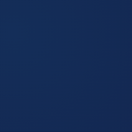
Aulas
Professores
Metodologia
Estrutura
presenciais
especialistas
aplicada,
ampla e
de
e
testada
ótima
segunda e
experientes
e validada
localização
quarta
na cidade
das 19h30
às 22h30
O curso de Gerente de E-commerce foi pensado para:
Iniciante no E-commerce