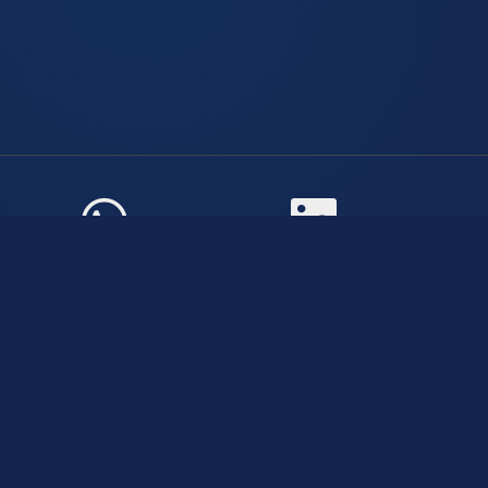
Atendimento
De Segunda a Sexta-Feira das 08:00 às 21:00
+5514933005439
Fale Conosco
CNPJ: 50.591.642/0001-80